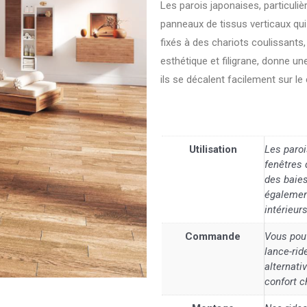
Les parois japonaises, particuli
panneaux de tissus verticaux qu
fixés à des chariots coulissants,
esthétique et filigrane, donne u
ils se décalent facilement sur le 
Utilisation
Les paroi
fenêtres 
des baies
également
intérieurs
Commande
Vous pouv
lance-ri
alternat
confort c