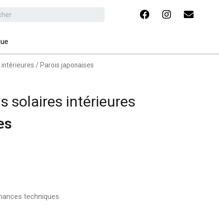
que
 intérieures
/ Parois japonaises
s solaires intérieures
es
rmances techniques