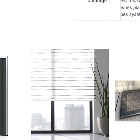
Montage
Nos ride
et les p
des syst