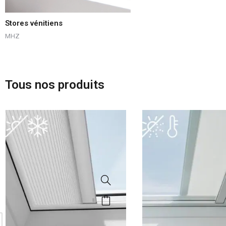
Stores vénitiens
MHZ
Tous nos produits