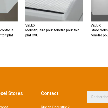
VELUX
VELUX
contre la
Moustiquaire pour fenêtre pour toit
Store d’ob
toit plat
plat CVU
fenêtre pou
xel Stores
Contact
ropos
Rue de l’Industrie 2