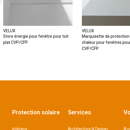
VELUX
VELUX
Store énergie pour fenêtre pour toit
Marquisette de protection 
plat CVP/CFP
chaleur pour fenêtres pour 
CVP/CFP
Protection solaire
Services
Vo
Intérieur
Architecture & Design
À p