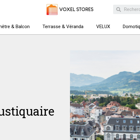
nêtre & Balcon
Terrasse & Véranda
VELUX
Domoti
ustiquaire