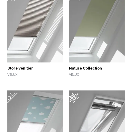
Store vénitien
Nature Collection
VELUX
VELUX