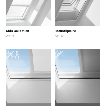
Kids Collection
Moustiquaire
VELUX
VELUX