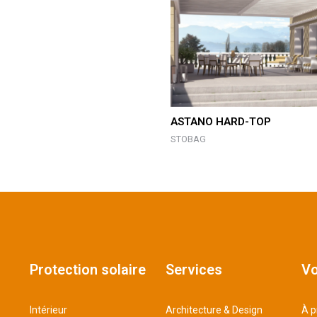
ASTANO HARD-TOP
STOBAG
Protection solaire
Services
Vo
Intérieur
Architecture & Design
À p