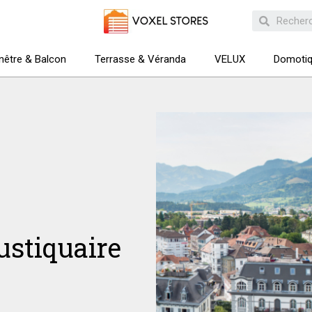
nêtre & Balcon
Terrasse & Véranda
VELUX
Domoti
ustiquaire