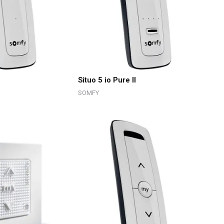
I
Situo 5 io Pure II
SOMFY