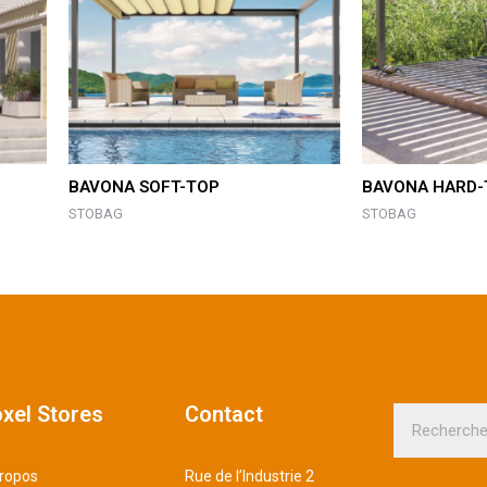
BAVONA SOFT-TOP
BAVONA HARD-
STOBAG
STOBAG
xel Stores
Contact
ropos
Rue de l’Industrie 2