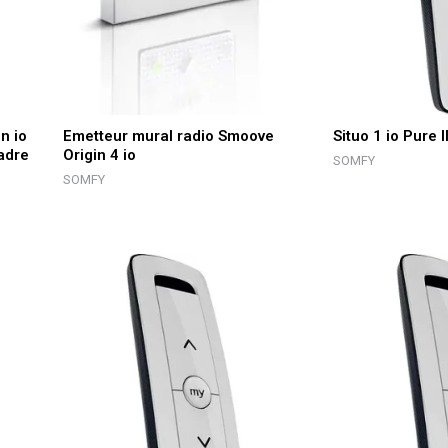
n io
Emetteur mural radio Smoove
Situo 1 io Pure I
adre
Origin 4 io
SOMFY
SOMFY