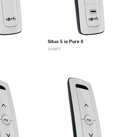
I
Situo 5 io Pure II
SOMFY