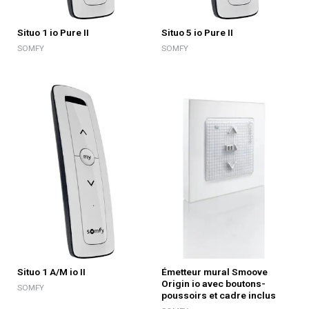
Situo 1 io Pure II
Situo 5 io Pure II
SOMFY
SOMFY
Situo 1 A/M io II
Émetteur mural Smoove
Origin io avec boutons-
SOMFY
poussoirs et cadre inclus