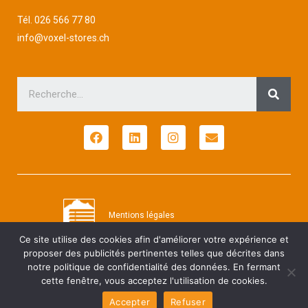
Tél.
026 566 77 80
info@voxel-stores.ch
Mentions légales
Ce site utilise des cookies afin d'améliorer votre expérience et
©
2022-2023, Voxel Stores, Sàrl. Tous droits réservés. Voxel Stores et son logo
proposer des publicités pertinentes telles que décrites dans
sont des marques commerciales ou des marques déposées en Suisse.
notre politique de confidentialité des données. En fermant
cette fenêtre, vous acceptez l'utilisation de cookies.
Accepter
Refuser