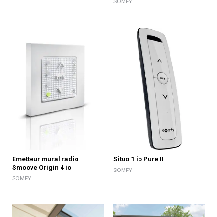
SOMFY
Emetteur mural radio
Situo 1 io Pure II
Smoove Origin 4 io
SOMFY
SOMFY